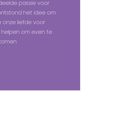
deelde passie voor
ontstond het idee om
e onze liefde voor
e helpen om even te
 komen.