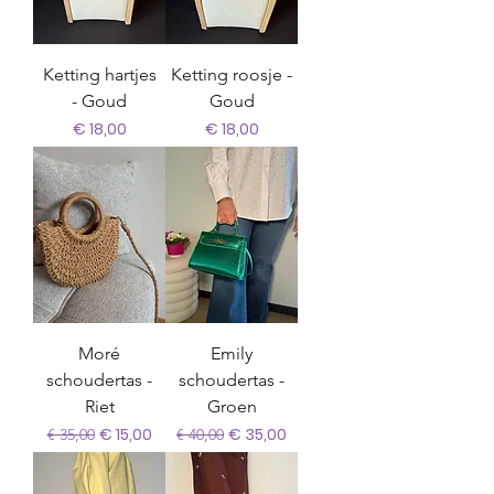
Ketting hartjes
Ketting roosje -
- Goud
Goud
Prijs
Prijs
€ 18,00
€ 18,00
Moré
Emily
schoudertas -
schoudertas -
Riet
Groen
Normale prijs
Verkoopprijs
Normale prijs
Verkoopprijs
€ 15,00
€ 35,00
€ 35,00
€ 40,00