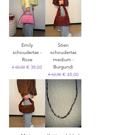
Emily
Stien
schoudertas -
schoudertas
Roze
medium -
Normale prijs
Verkoopprijs
Burgundi
€ 35,00
€ 50,00
Normale prijs
Verkoopprijs
€ 45,00
€ 62,00