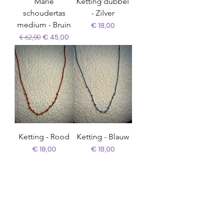
Marie
Ketting dubbel
schoudertas
- Zilver
medium - Bruin
Prijs
€ 18,00
Normale prijs
Verkoopprijs
€ 45,00
€ 62,00
Ketting - Rood
Ketting - Blauw
Prijs
Prijs
€ 18,00
€ 18,00