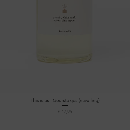
Snel overzicht
This is us - Geurstokjes (navulling)
Prijs
€ 17,95