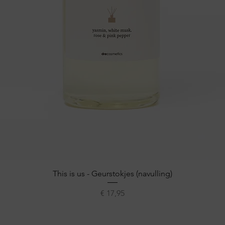
Snel overzicht
This is us - Geurstokjes (navulling)
Prijs
€ 17,95