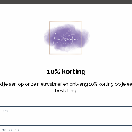
tevreden met je aankoop? Geen probleem!
) een
retourservice waarbij je voor slechts €4 jouw pakket ka
 bedrag houden wij af bij de terugbetaling van jouw retourze
erdagen na ontvangst
naar
lavendafashion@hotmail.com
met 
sturen jou dan een retourlabel dat je thuis kan afdrukken en
14 dagen na ontvangst geretourneerd worden.
ren:
4 dagen na ontvangst geretourneerd te worden.
t geretourneerd worden.
our buiten 14 dagen, kunnen wij deze niet accepteren en gaan
nen deze dan terug aan jou bezorgen (na betaling van €5,70 
le staat (inclusief labels) te worden geretourneerd.
kken of parfumgeur etc. worden niet teruggenomen.
gen/ongebruikt te worden geretourneerd.
t geretourneerd worden.