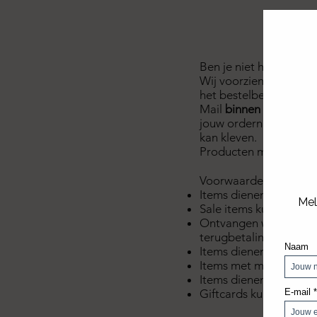
Ben je niet helemaal 
Wij voorzien (in België
het bestelbedrag). Dit
Mail
binnen 10 kalend
jouw ordernummer. Wij 
kan kleven.
Producten mogen tot 
Voorwaarden retourne
Items dienen binnen 1
Sale items kunnen nie
Ontvangen wij jouw ret
terugbetaling. Wij kun
Items dienen in origine
Items met make-up vle
Items dienen ongedra
Giftcards kunnen nooi