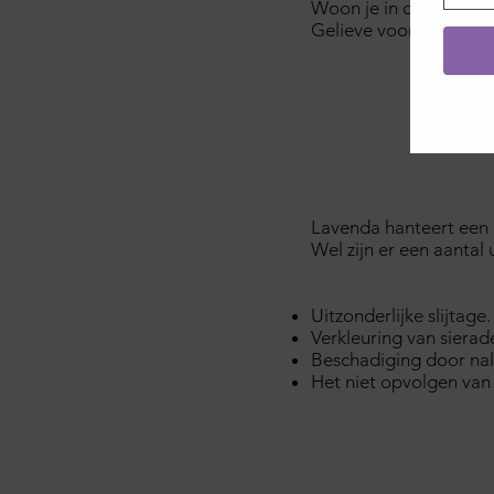
Woon je in de buurt va
Gelieve vooraf een sei
Lavenda hanteert een 
Wel zijn er een aantal
Uitzonderlijke slijtage.
Verkleuring van sierad
Beschadiging door nal
Het niet opvolgen van