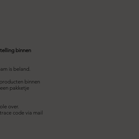
telling binnen
pam is beland.
 producten binnen
 een pakketje
ole over.
trace code via mail