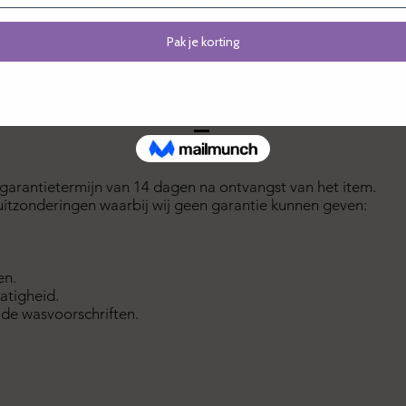
n onze winkel? Dan mag je jouw retour natuurlijk ook steeds
ntje te geven!
Garantietermijn
garantietermijn van 14 dagen na ontvangst van het item.
 uitzonderingen waarbij wij geen garantie kunnen geven:
en.
atigheid.
 de wasvoorschriften.