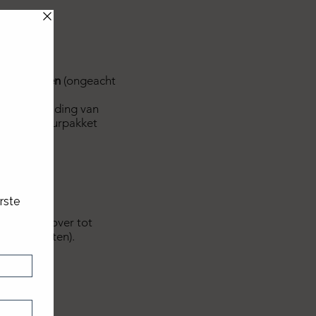
n terugsturen
(ongeacht
nding.
de vermelding van
 op je retourpakket
 wij niet over tot
verzendkosten).