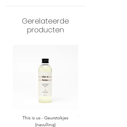
Gerelateerde
producten
This is us - Geurstokjes
This is us - Hand & cuti
(navulling)