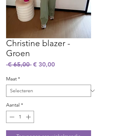
Christine blazer -
Groen
Normale
Verkoopprijs
 € 65,00 
€ 30,00
prijs
Maat
*
Aantal
*