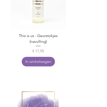
This is us - Geurstokjes
This is us - Hand & cuti
(navulling)
Prijs
€ 17,95
In winkelwagen