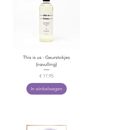
This is us - Geurstokjes
This is us - Hand & cuti
(navulling)
Prijs
€ 17,95
In winkelwagen