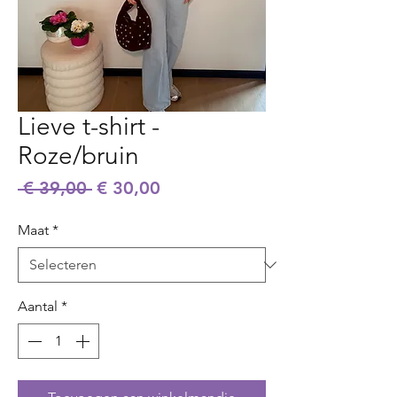
Lieve t-shirt -
Roze/bruin
Normale
Verkoopprijs
 € 39,00 
€ 30,00
prijs
Maat
*
Aantal
*