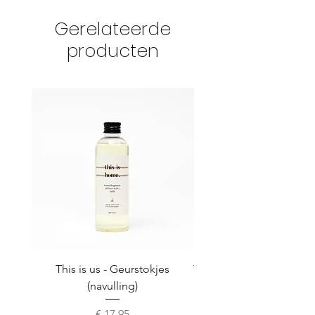
Gerelateerde
producten
This is us - Geurstokjes
This is us - Hand & cuti
(navulling)
Prijs
€ 17,95