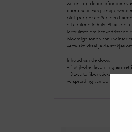
we ons op de geliefde geur va
combinatie van jasmijn, white 
pink pepper creëert een harmo
elke ruimte in huis. Plaats de ‘
leefruimte om het verfrissend e
bloemige tonen aan uw interie
verzwakt, draai je de stokjes o
Inhoud van de doos:
– 1 stijlvolle flacon in glas me
– 8 zwarte fiber sticks voor ee
verspreiding van de geur