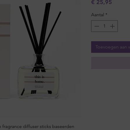
Prijs
€ 25,95
Aantal
*
Toevoegen aan 
fragrance diffuser sticks baseerden