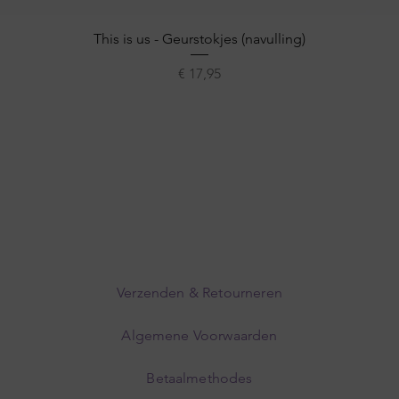
Snel overzicht
This is us - Geurstokjes (navulling)
Prijs
€ 17,95
Verzenden & Retourneren
Algemene Voorwaarden
Betaalmethodes