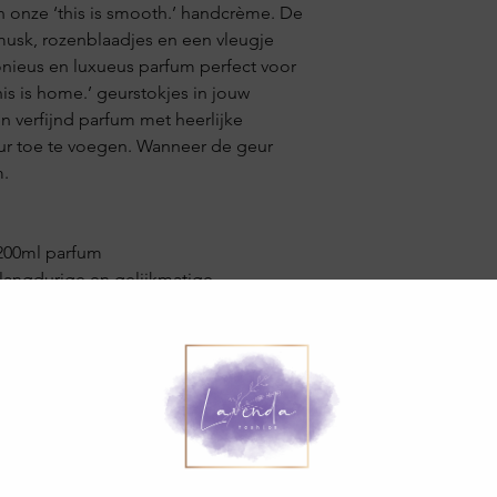
n onze ‘this is smooth.’ handcrème. De
musk, rozenblaadjes en een vleugje
nieus en luxueus parfum perfect voor
this is home.’ geurstokjes in jouw
n verfijnd parfum met heerlijke
ur toe te voegen. Wanneer de geur
m.
t 200ml parfum
n langdurige en gelijkmatige
Gerelateerde producten