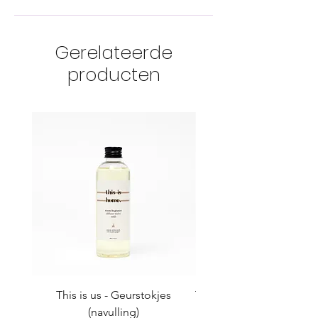
Gerelateerde
producten
This is us - Geurstokjes
This is us - Hand & cuti
(navulling)