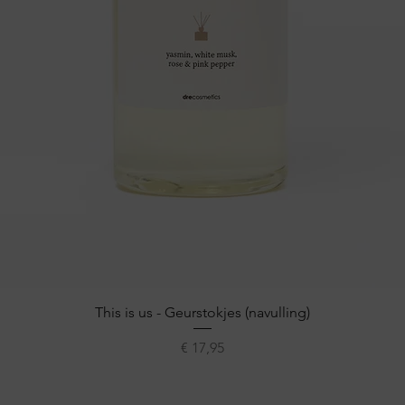
Snel overzicht
This is us - Geurstokjes (navulling)
Prijs
€ 17,95