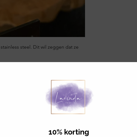
tainless steel. Dit wil zeggen dat ze
Gerelateerde producten