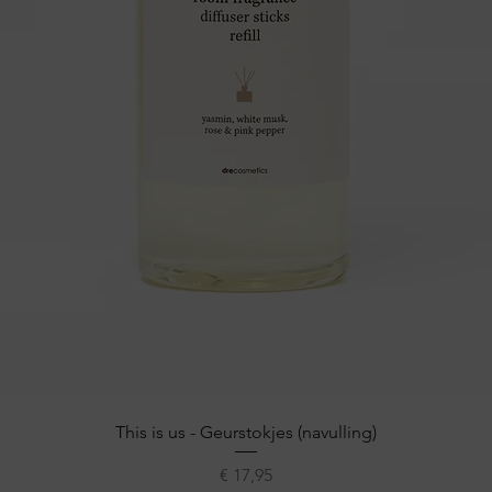
Snel overzicht
This is us - Geurstokjes (navulling)
Prijs
€ 17,95