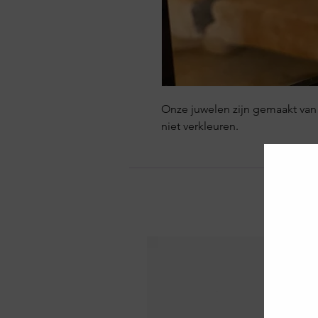
Onze juwelen zijn gemaakt van s
niet verkleuren.