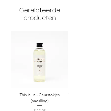
Gerelateerde
producten
This is us - Geurstokjes
This is us - Hand & cuti
(navulling)
Prijs
€ 17,95